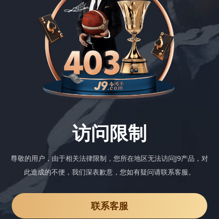
访问限制
尊敬的用户，由于相关法律限制，您所在地区无法访问J9产品，对
此造成的不便，我们深表歉意，您如有疑问请联系客服。
联系客服