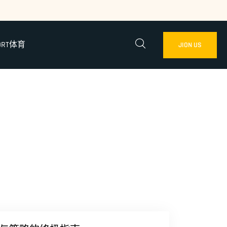
ORT体育
JION US